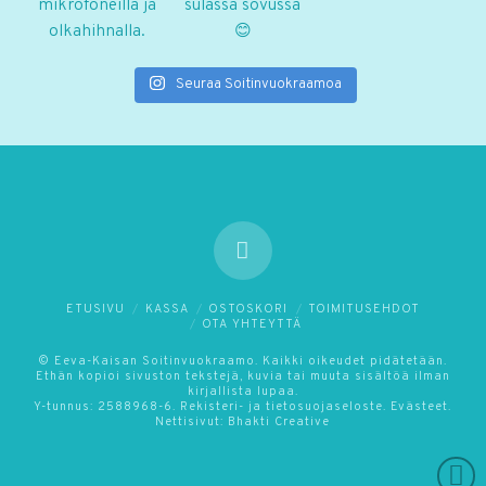
Seuraa Soitinvuokraamoa
ETUSIVU
KASSA
OSTOSKORI
TOIMITUSEHDOT
OTA YHTEYTTÄ
© Eeva-Kaisan Soitinvuokraamo. Kaikki oikeudet pidätetään.
Ethän kopioi sivuston tekstejä, kuvia tai muuta sisältöä ilman
kirjallista lupaa.
Y-tunnus: 2588968-6.
Rekisteri- ja tietosuojaseloste.
Evästeet.
Nettisivut:
Bhakti Creative