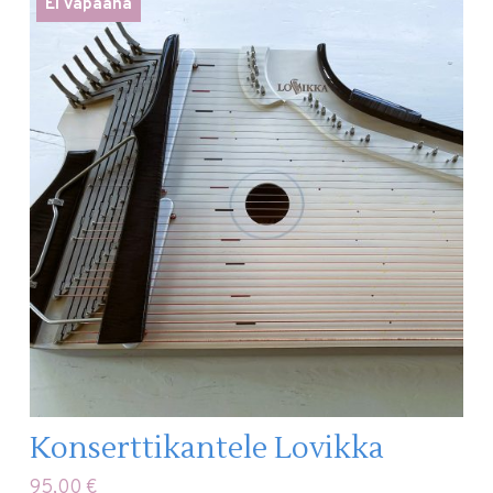
Ei vapaana
Konserttikantele Lovikka
95,00
€