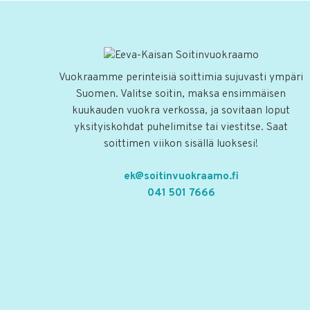
Vuokraamme perinteisiä soittimia sujuvasti ympäri
Suomen. Valitse soitin, maksa ensimmäisen
kuukauden vuokra verkossa, ja sovitaan loput
yksityiskohdat puhelimitse tai viestitse. Saat
soittimen viikon sisällä luoksesi!
ek@soitinvuokraamo.fi
041 501 7666