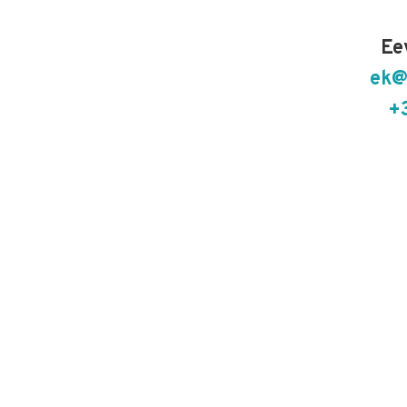
Ee
ek@
+