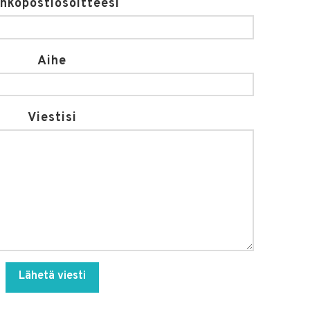
hköpostiosoitteesi
Aihe
Viestisi