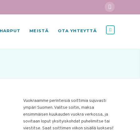
HARPUT
MEISTÄ
OTA YHTEYTTÄ
Vuokraamme perinteisiä soittimia sujuvasti
ympäri Suomen. Valitse soitin, maksa
ensimmäisen kuukauden vuokra verkossa, ja
sovitaan loput yksityiskohdat puhelimitse tai
viestitse. Saat soittimen viikon sisällä luoksesi!