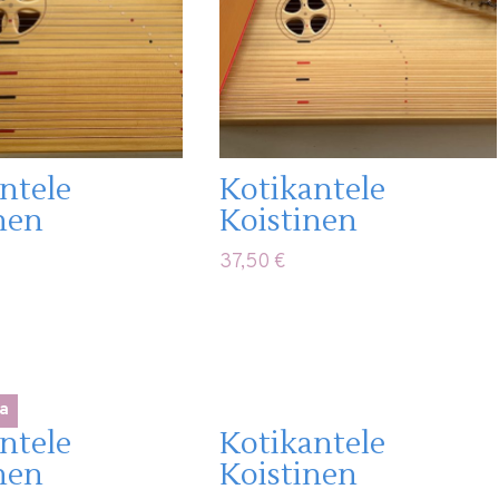
ntele
Kotikantele
nen
Koistinen
37,50
€
a
ntele
Kotikantele
nen
Koistinen