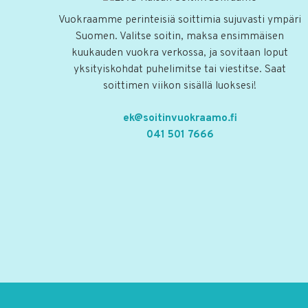
Vuokraamme perinteisiä soittimia sujuvasti ympäri
Suomen. Valitse soitin, maksa ensimmäisen
kuukauden vuokra verkossa, ja sovitaan loput
yksityiskohdat puhelimitse tai viestitse. Saat
soittimen viikon sisällä luoksesi!
ek@soitinvuokraamo.fi
041 501 7666