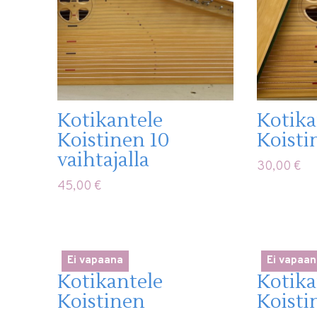
Kotikantele
Kotika
Koistinen 10
Koisti
vaihtajalla
30,00
€
45,00
€
Ei vapaana
Ei vapaan
Kotikantele
Kotika
Koistinen
Koisti