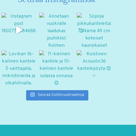
Seuraa Soitinvuokraamoa