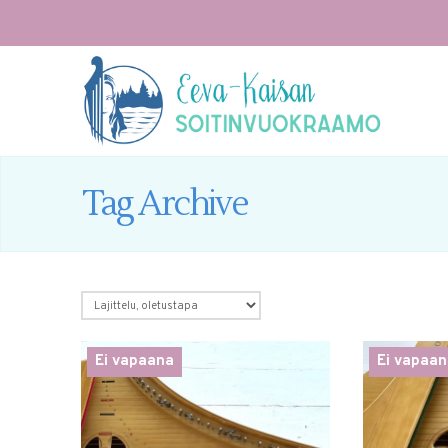
Tag Archive
Ei vapaana
Ei vapaan