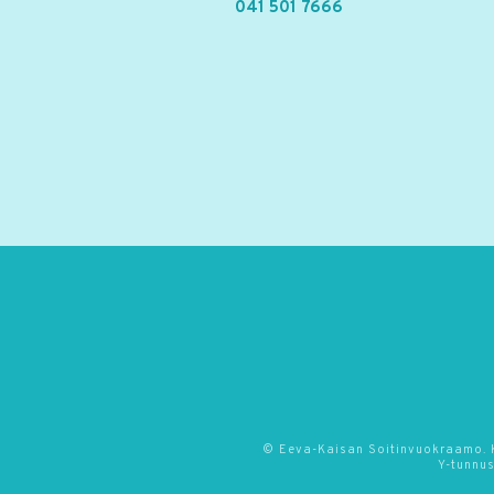
041 501 7666
© Eeva-Kaisan Soitinvuokraamo. Ka
Y-tunnu