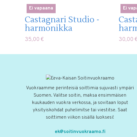
Ei vapaana
Ei va
Castagnari Studio -
Casta
harmonikka
har
35,00
€
30,00
Vuokraamme perinteisiä soittimia sujuvasti ympäri
Suomen. Valitse soitin, maksa ensimmäisen
kuukauden vuokra verkossa, ja sovitaan loput
yksityiskohdat puhelimitse tai viestitse. Saat
soittimen viikon sisällä luoksesi!
ek@soitinvuokraamo.fi