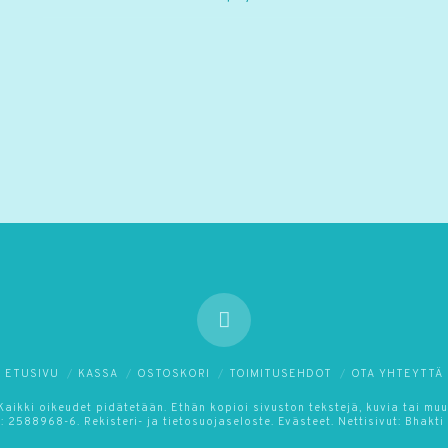
ETUSIVU
KASSA
OSTOSKORI
TOIMITUSEHDOT
OTA YHTEYTTÄ
ikki oikeudet pidätetään. Ethän kopioi sivuston tekstejä, kuvia tai muuta
s: 2588968-6.
Rekisteri- ja tietosuojaseloste.
Evästeet.
Nettisivut:
Bhakti