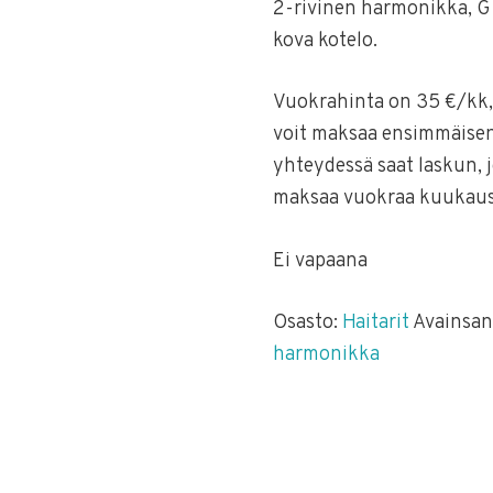
2-rivinen harmonikka, G
kova kotelo.
Vuokrahinta on 35 €/kk, s
voit maksaa ensimmäise
yhteydessä saat laskun, 
maksaa vuokraa kuukausi
Ei vapaana
Osasto:
Haitarit
Avainsan
harmonikka