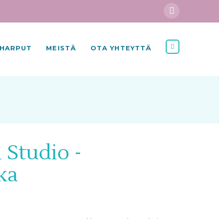
HARPUT
MEISTÄ
OTA YHTEYTTÄ
 Studio -
ka