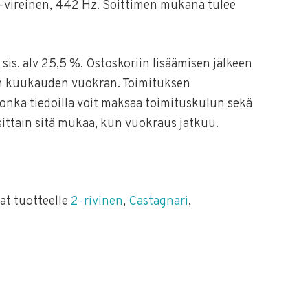
-vireinen, 442 Hz. Soittimen mukana tulee
is. alv 25,5 %. Ostoskoriin lisäämisen jälkeen
n kuukauden vuokran. Toimituksen
jonka tiedoilla voit maksaa toimituskulun sekä
ttain sitä mukaa, kun vuokraus jatkuu.
at tuotteelle
2-rivinen
,
Castagnari
,