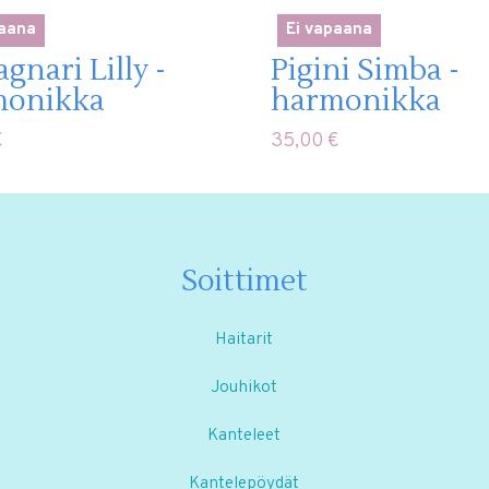
paana
Ei vapaana
gnari Lilly -
Pigini Simba -
monikka
harmonikka
€
35,00
€
Soittimet
Haitarit
Jouhikot
Kanteleet
Kantelepöydät