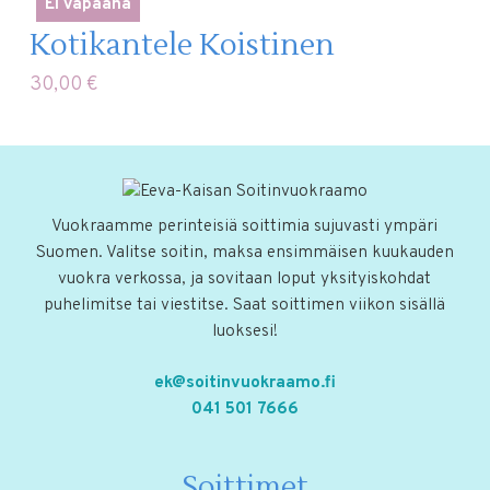
Ei vapaana
Kotikantele Koistinen
30,00
€
Vuokraamme perinteisiä soittimia sujuvasti ympäri
Suomen. Valitse soitin, maksa ensimmäisen kuukauden
vuokra verkossa, ja sovitaan loput yksityiskohdat
puhelimitse tai viestitse. Saat soittimen viikon sisällä
luoksesi!
ek@soitinvuokraamo.fi
041 501 7666
Soittimet