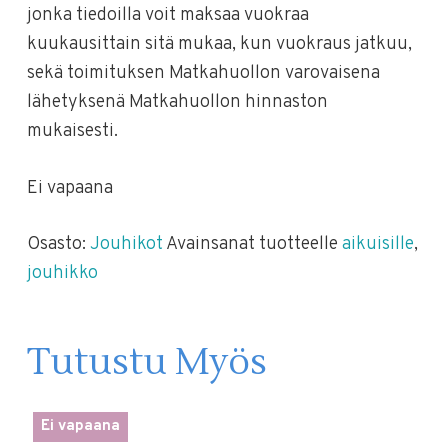
jonka tiedoilla voit maksaa vuokraa
kuukausittain sitä mukaa, kun vuokraus jatkuu,
sekä toimituksen Matkahuollon varovaisena
lähetyksenä Matkahuollon hinnaston
mukaisesti.
Ei vapaana
Osasto:
Jouhikot
Avainsanat tuotteelle
aikuisille
,
jouhikko
Tutustu Myös
Ei vapaana