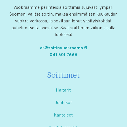
Vuokraamme perinteisiä soittimia sujuvasti ympäri
Suomen. Valitse soitin, maksa ensimmäisen kuukauden
vuokra verkossa, ja sovitaan loput yksityiskohdat
puhelimitse tai viestitse. Saat soittimen viikon sisällä
luoksesi!
ek@soitinvuokraamo.fi
041 501 7666
Soittimet
Haitarit
Jouhikot
Kanteleet