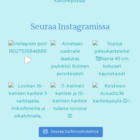
Kantelepöydät
Seuraa Instagramissa
Seuraa Soitinvuokraamoa